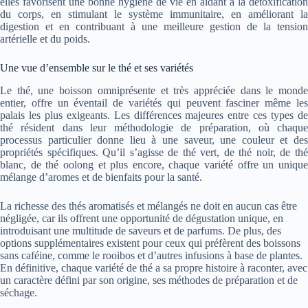
elles favorisent une bonne hygiène de vie en aidant à la détoxification
du corps, en stimulant le système immunitaire, en améliorant la
digestion et en contribuant à une meilleure gestion de la tension
artérielle et du poids.
Une vue d’ensemble sur le thé et ses variétés
Le thé, une boisson omniprésente et très appréciée dans le monde
entier, offre un éventail de variétés qui peuvent fasciner même les
palais les plus exigeants. Les différences majeures entre ces types de
thé résident dans leur méthodologie de préparation, où chaque
processus particulier donne lieu à une saveur, une couleur et des
propriétés spécifiques. Qu’il s’agisse de thé vert, de thé noir, de thé
blanc, de thé oolong et plus encore, chaque variété offre un unique
mélange d’aromes et de bienfaits pour la santé.
La richesse des thés aromatisés et mélangés ne doit en aucun cas être
négligée, car ils offrent une opportunité de dégustation unique, en
introduisant une multitude de saveurs et de parfums. De plus, des
options supplémentaires existent pour ceux qui préfèrent des boissons
sans caféine, comme le rooibos et d’autres infusions à base de plantes.
En définitive, chaque variété de thé a sa propre histoire à raconter, avec
un caractère défini par son origine, ses méthodes de préparation et de
séchage.